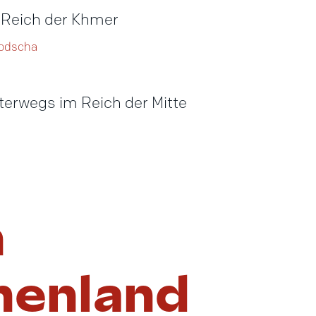
odscha
n
henland