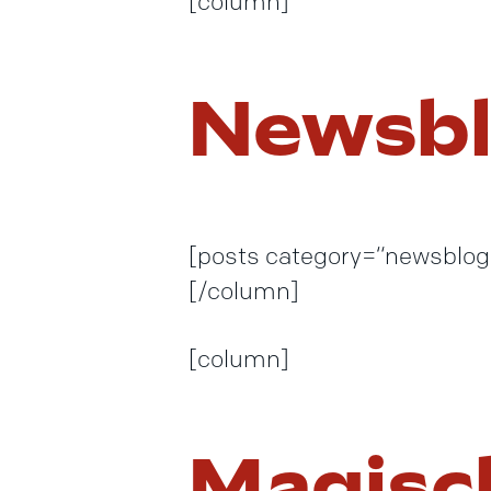
[column]
Newsb
[posts category=“newsblog
[/column]
[column]
Magisc