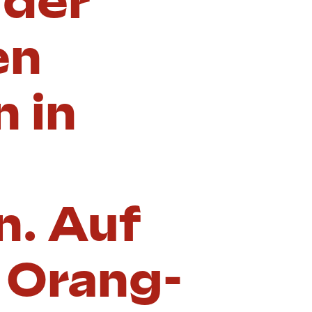
 der
en
 in
n. Auf
 Orang-