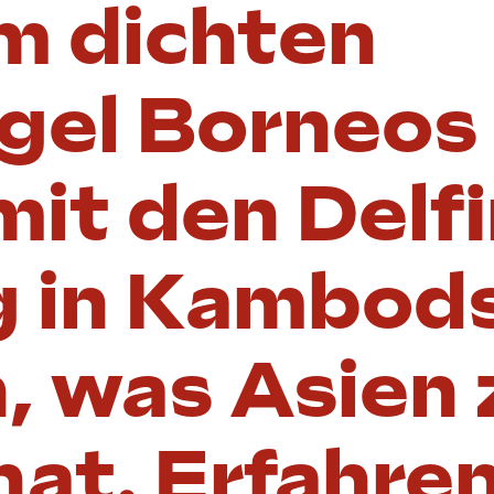
m dichten
gel Borneos
it den Delf
 in Kambods
, was Asien 
hat. Erfahren