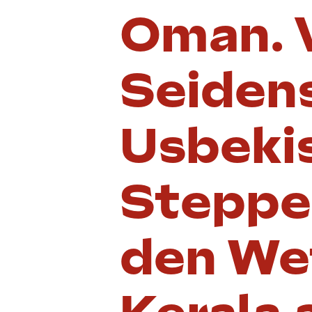
Oman. 
Seidens
Usbekis
Steppe
den Wet