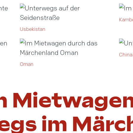
Kamb
Usbekistan
China
Oman
m Mietwage
egs im Märc