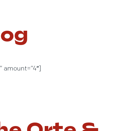
log
“ amount=“4″]
he Orte &