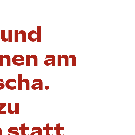
 und
inen am
cha.
zu
 statt