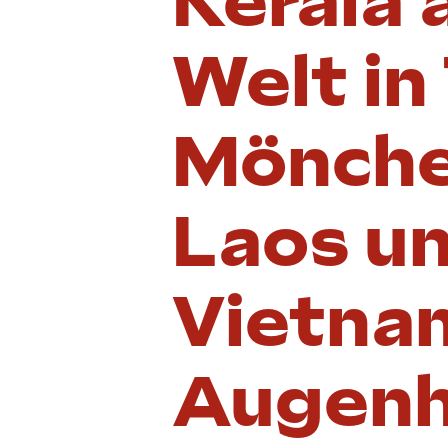
Kerala 
Welt in
Mönche
Laos un
Vietna
Augenh