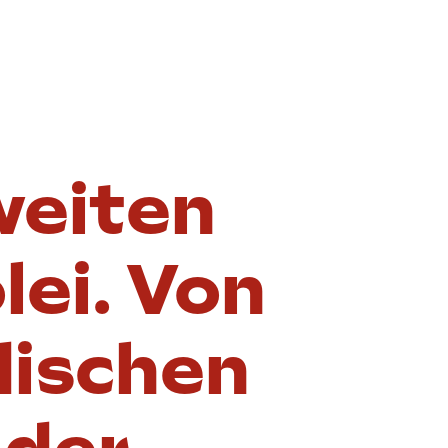
weiten
ei. Von
dischen