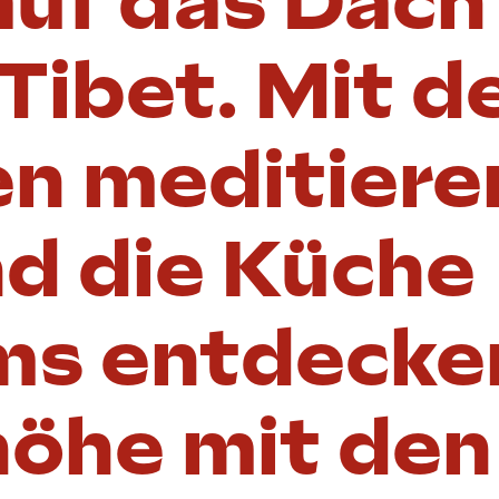
auf das Dach
 Tibet. Mit d
n meditieren
d die Küche
ms entdecke
öhe mit den