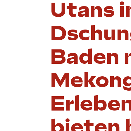
Utans i
Dschun
Baden m
Mekong
Erleben
bieten 