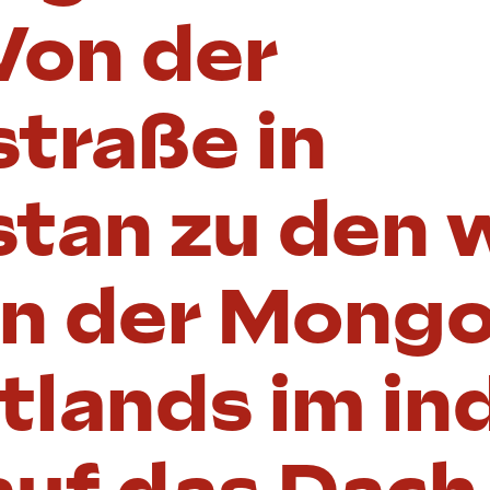
Von der
traße in
tan zu den 
n der Mongol
lands im in